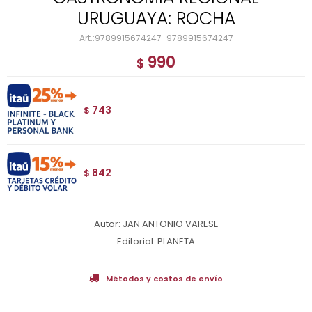
URUGUAYA: ROCHA
9789915674247-9789915674247
990
$
743
$
842
$
Autor: JAN ANTONIO VARESE
Editorial: PLANETA
Métodos y costos de envío