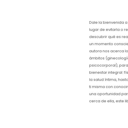
Dale la bienvenida a
lugar de evitarla o r
descubrir qué es re
un momento conscient
autora nos acerca lo
ámbitos (ginecología,
psicocorporal), para
bienestar integral: f
la salud íntima, has
ti misma con conoci
una oportunidad para
cerca de ella, este 