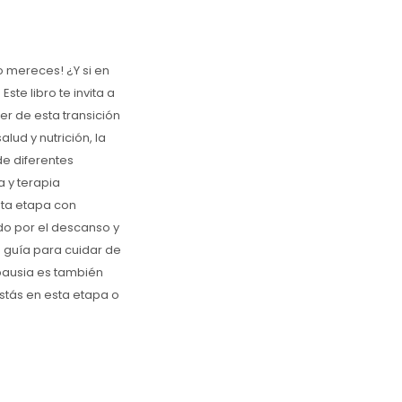
o mereces! ¿Y si en
ste libro te invita a
r de esta transición
ud y nutrición, la
de diferentes
a y terapia
sta etapa con
ndo por el descanso y
a guía para cuidar de
pausia es también
stás en esta etapa o