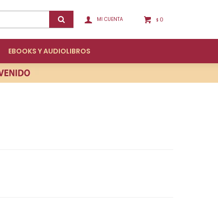
0
$
EBOOKS Y AUDIOLIBROS