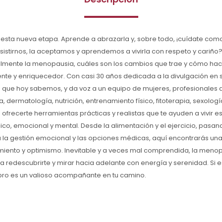
 esta nueva etapa. Aprende a abrazarla y, sobre todo, ¡cuídate com
esistirnos, la aceptamos y aprendemos a vivirla con respeto y cariño? E
almente la menopausia, cuáles son los cambios que trae y cómo hace
e y enriquecedor. Con casi 30 años dedicada a la divulgación en sal
 que hoy sabemos, y da voz a un equipo de mujeres, profesionales 
 dermatología, nutrición, entrenamiento físico, fitoterapia, sexologí
 ofrecerte herramientas prácticas y realistas que te ayuden a vivir e
ísico, emocional y mental. Desde la alimentación y el ejercicio, pasa
ta la gestión emocional y las opciones médicas, aquí encontrarás un
miento y optimismo. Inevitable y a veces mal comprendida, la meno
 redescubrirte y mirar hacia adelante con energía y serenidad. Si e
libro es un valioso acompañante en tu camino.