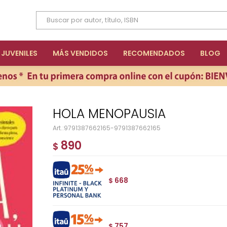
JUVENILES
MÁS VENDIDOS
RECOMENDADOS
BLOG
HOLA MENOPAUSIA
9791387662165-9791387662165
890
$
668
$
757
$