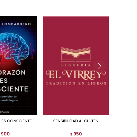
N ES CONSCIENTE
SENSIBILIDAD AL GLUTEN
EL C
900
950
$