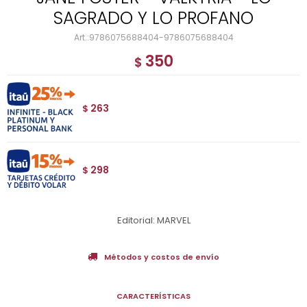
SAGRADO Y LO PROFANO
9786075688404-9786075688404
350
$
263
$
298
$
Editorial: MARVEL
Métodos y costos de envío
CARACTERÍSTICAS