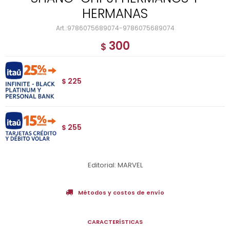
HERMANAS
9786075689074-9786075689074
300
$
225
$
255
$
Editorial: MARVEL
Métodos y costos de envío
CARACTERÍSTICAS