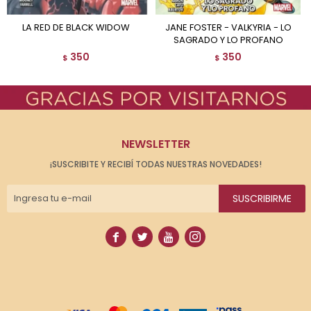
LA RED DE BLACK WIDOW
JANE FOSTER - VALKYRIA - LO
SAGRADO Y LO PROFANO
350
350
$
$
NEWSLETTER
¡SUSCRIBITE Y RECIBÍ TODAS NUESTRAS NOVEDADES!
SUSCRIBIRME



