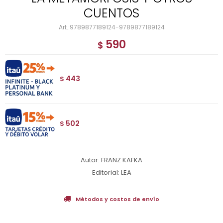
CUENTOS
9789877189124-9789877189124
590
$
443
$
502
$
Autor: FRANZ KAFKA
Editorial: LEA
Métodos y costos de envío