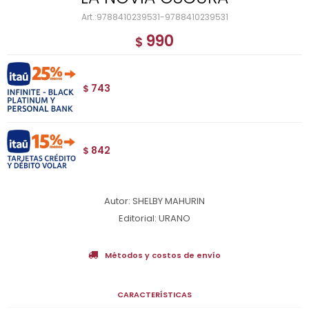
9788410239531-9788410239531
990
$
743
$
842
$
Autor: SHELBY MAHURIN
Editorial: URANO
Métodos y costos de envío
CARACTERÍSTICAS