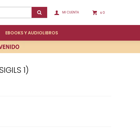
0
$
EBOOKS Y AUDIOLIBROS
IGILS 1)