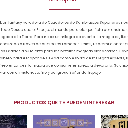
a urban fantasy heredera de Cazadores de SombrasLos Superiores nos
 todo.Desde que el Espejo, el mundo paralelo que flota por encima d
llegado a la Tierra. Pero no es un milagro de cuento. La magia es, lit
canalizado a traves de artefactos llamados sellos, te permite obrar p
as.Gracias a su talento para las batallas magicas clandestinas, Ray
 dinero para escapar de su vida como esbirra de los Nightserpents, 
Pero entonces, la magia que consume empieza a devorarla. Su uni
ar con el misterioso, frio y peligroso Señor del Espejo.
PRODUCTOS QUE TE PUEDEN INTERESAR