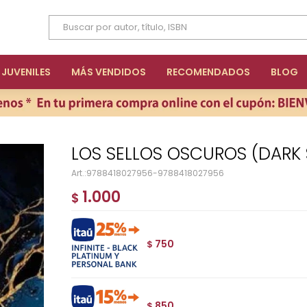
JUVENILES
MÁS VENDIDOS
RECOMENDADOS
BLOG
LOS SELLOS OSCUROS (DARK S
9788418027956-9788418027956
1.000
$
750
$
850
$