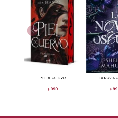
PIEL DE CUERVO
LA NOVIA
990
99
$
$