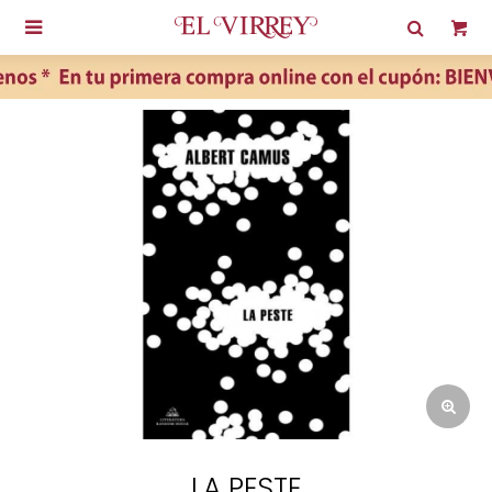

LA PESTE