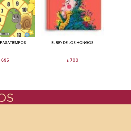
Y PASATIEMPOS
EL REY DE LOS HONGOS
LAS AVENTURAS DEL SAPO
695
700
$
$