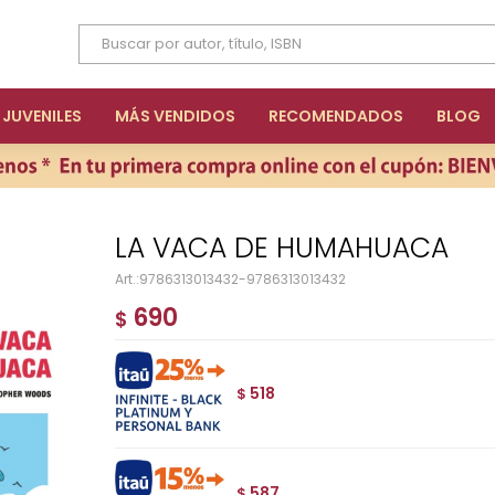
JUVENILES
MÁS VENDIDOS
RECOMENDADOS
BLOG
LA VACA DE HUMAHUACA
9786313013432-9786313013432
690
$
518
$
587
$