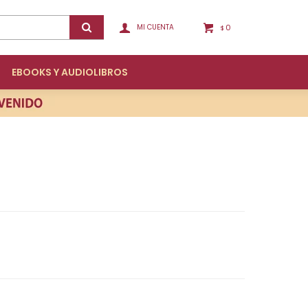
0
$
EBOOKS Y AUDIOLIBROS