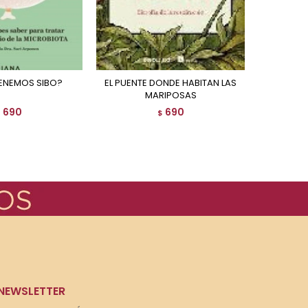
TENEMOS SIBO?
EL PUENTE DONDE HABITAN LAS
LA MENS
MARIPOSAS
690
690
$
$
NEWSLETTER