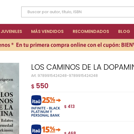
JUVENILES
MÁS VENDIDOS
RECOMENDADOS
BLOG
LOS CAMINOS DE LA DOPAMI
9789915424248-9789915424248
550
$
413
$
468
$