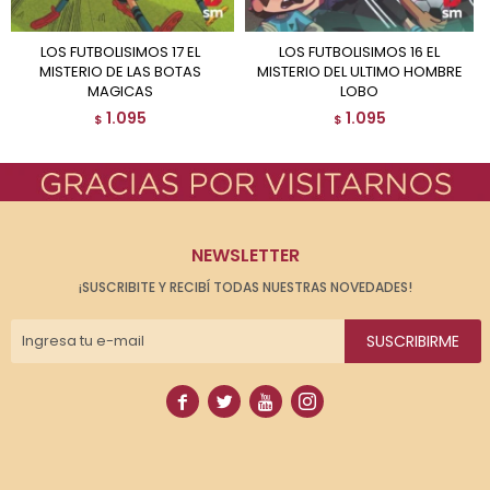
LOS FUTBOLISIMOS 17 EL
LOS FUTBOLISIMOS 16 EL
MISTERIO DE LAS BOTAS
MISTERIO DEL ULTIMO HOMBRE
MAGICAS
LOBO
1.095
1.095
$
$
NEWSLETTER
¡SUSCRIBITE Y RECIBÍ TODAS NUESTRAS NOVEDADES!
SUSCRIBIRME



