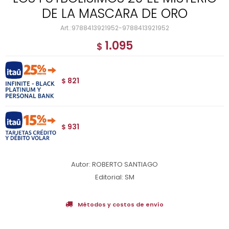
DE LA MASCARA DE ORO
9788413921952-9788413921952
1.095
$
821
$
931
$
Autor: ROBERTO SANTIAGO
Editorial: SM
Métodos y costos de envío