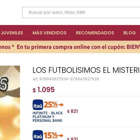
JUVENILES
MÁS VENDIDOS
RECOMENDADOS
BLOG
LOS FUTBOLISIMOS EL MISTER
9788411827539-9788411827539
1.095
$
821
$
931
$