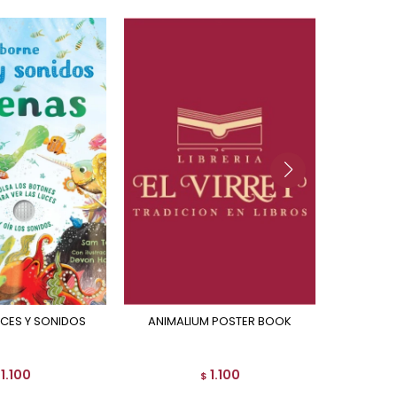
LUCES Y SONIDOS
ANIMALIUM POSTER BOOK
HISTORIAS DE LOS
INSTRU
1.100
1.100
$