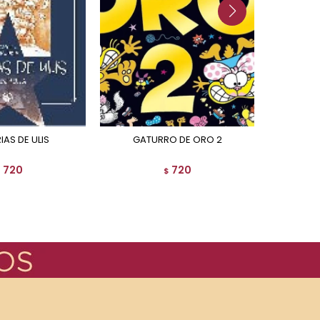
RIAS DE ULIS
GATURRO DE ORO 2
THE 
720
720
$
$