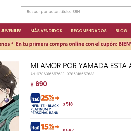
JUVENILES
MÁS VENDIDOS
RECOMENDADOS
BLOG
MI AMOR POR YAMADA ESTA 
9786316657633-9786316657633
690
$
518
$
587
$