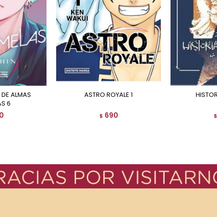
ASTRO ROYALE 1
HISTO
S 6
0
690
$