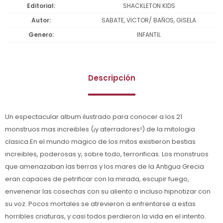
Editorial
SHACKLETON KIDS
Autor
SABATE, VICTOR/ BAÑOS, GISELA
Genero
INFANTIL
Descripción
Un espectacular album ilustrado para conocer a los 21
monstruos mas increibles (¡y aterradores!) de la mitologia
clasica.En el mundo magico de los mitos existieron bestias
increibles, poderosas y, sobre todo, terrorificas. Los monstruos
que amenazaban las tierras y los mares de la Antigua Grecia
eran capaces de petrificar con la mirada, escupir fuego,
envenenar las cosechas con su aliento o incluso hipnotizar con
su voz. Pocos mortales se atrevieron a enfrentarse a estas
horribles criaturas, y casi todos perdieron la vida en el intento.