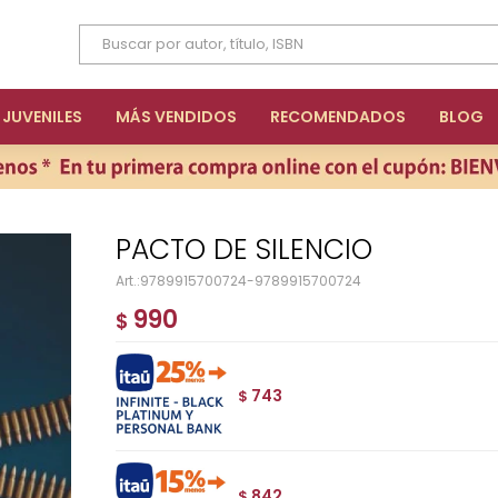
JUVENILES
MÁS VENDIDOS
RECOMENDADOS
BLOG
PACTO DE SILENCIO
9789915700724-9789915700724
990
$
743
$
842
$