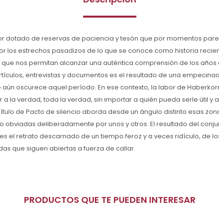
r dotado de reservas de paciencia y tesón que por momentos pare
r los estrechos pasadizos de lo que se conoce como historia recie
que nos permitan alcanzar una auténtica comprensión de los años du
tículos, entrevistas y documentos es el resultado de una empecinad
 aún oscurece aquel período. En ese contexto, la labor de Haberkor
 a la verdad, toda la verdad, sin importar a quién pueda serle útil y
tulo de Pacto de silencio aborda desde un ángulo distinto esas zona
do obviadas deliberadamente por unos y otros. El resultado del conju
es el retrato descarnado de un tiempo feroz y a veces ridículo, de l
das que siguen abiertas a fuerza de callar.
PRODUCTOS QUE TE PUEDEN INTERESAR