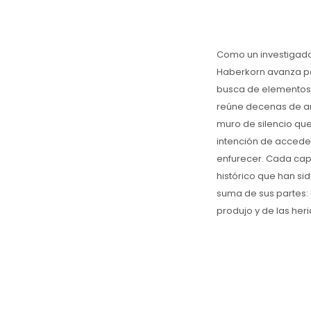
Como un investigado
Haberkorn avanza po
busca de elementos 
reúne decenas de ar
muro de silencio que
intención de acceder
enfurecer. Cada capí
histórico que han si
suma de sus partes: 
produjo y de las heri