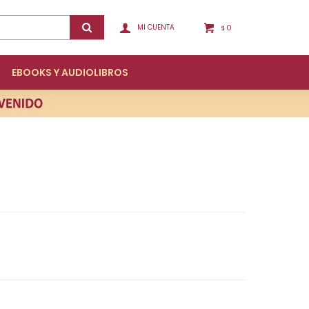
0
$
EBOOKS Y AUDIOLIBROS