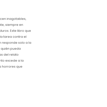
cen inagotables,
nte, siempre en
ros. Este libro que
a tarea contra el
n responde solo a la
 a quién pueda
s del relato
nto excede a la
os horrores que