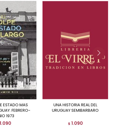
UNA HISTORIA REAL DEL
ES
GUAY. FEBRERO-
URUGUAY SEMIBARBARO
IO 1973
1.090
1.090
$