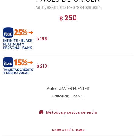
9788492919314-9788492919314
250
$
188
$
213
$
Autor: JAVIER FUENTES
Editorial: URANO
Métodos y costos de envío
CARACTERÍSTICAS