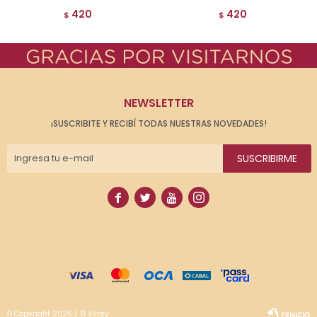
420
420
$
$
NEWSLETTER
¡SUSCRIBITE Y RECIBÍ TODAS NUESTRAS NOVEDADES!
SUSCRIBIRME




© Copyright 2026 / El Virrey