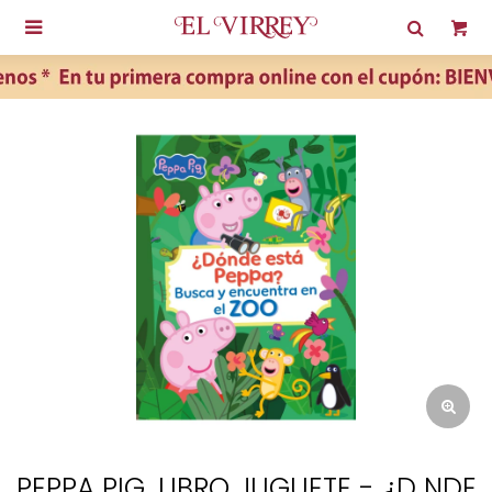

PEPPA PIG. LIBRO JUGUETE - ¿D NDE