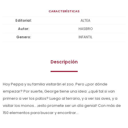
CARACTERÍSTICAS
Editorial
ALTEA
Autor
HASBRO
Genero
INFANTIL
Descripción
Hoy Peppa y su familia visitarán el zoo. Pero ¿por dónde
empezar? Por suerte, George tiene una idea: ¿qué tal si van
primero a ver los patos? Luego al terrario, y a ver las aves, y a
visitar los monos... ¡esto promete ser un día genial! Con más de
150 elementos para buscar y encontrar...