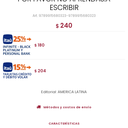
ESCRIBIR
9789915680323-9789915680323
240
$
180
$
204
$
Editorial: AMERICA LATINA
Métodos y costos de envío
CARACTERÍSTICAS