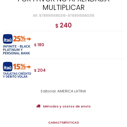
MULTIPLICAR
9789915680316-9789915680316
240
$
180
$
204
$
Editorial: AMERICA LATINA
Métodos y costos de envío
CARACTERÍSTICAS