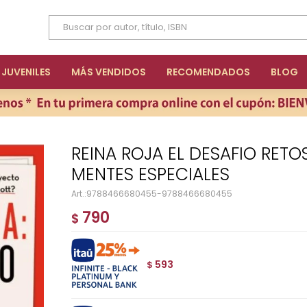
JUVENILES
MÁS VENDIDOS
RECOMENDADOS
BLOG
REINA ROJA EL DESAFIO RETOS Y ACERTIJOS PARA
MENTES ESPECIALES
9788466680455-9788466680455
790
$
593
$