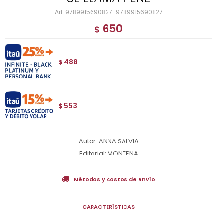
9789915690827-9789915690827
650
$
488
$
553
$
Autor: ANNA SALVIA
Editorial: MONTENA
Métodos y costos de envío
CARACTERÍSTICAS