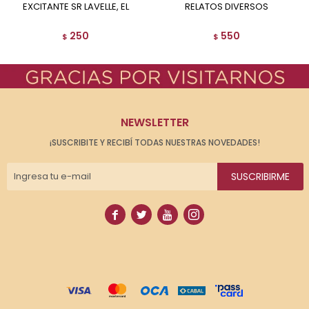
EXCITANTE SR LAVELLE, EL
RELATOS DIVERSOS
250
550
$
$
NEWSLETTER
¡SUSCRIBITE Y RECIBÍ TODAS NUESTRAS NOVEDADES!
SUSCRIBIRME



