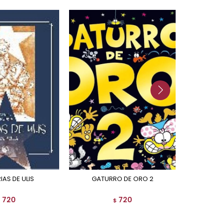
RIAS DE ULIS
GATURRO DE ORO 2
THE 
720
720
$
$