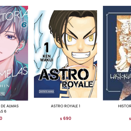
ASTRO ROYALE 1
HISTO
S 6
0
690
$