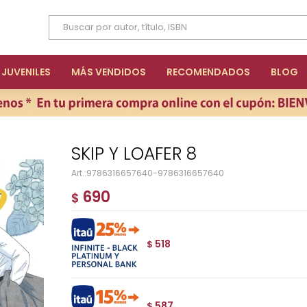
JUVENILES
MÁS VENDIDOS
RECOMENDADOS
BLOG
SKIP Y LOAFER 8
9786316657640-9786316657640
690
$
518
$
587
$