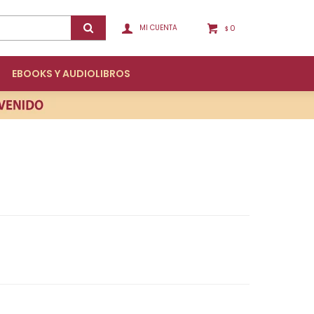
0
$
EBOOKS Y AUDIOLIBROS