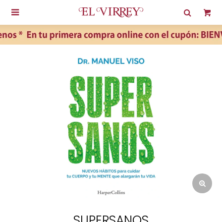

SUPERSANOS