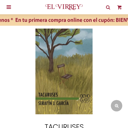

TACURUSES