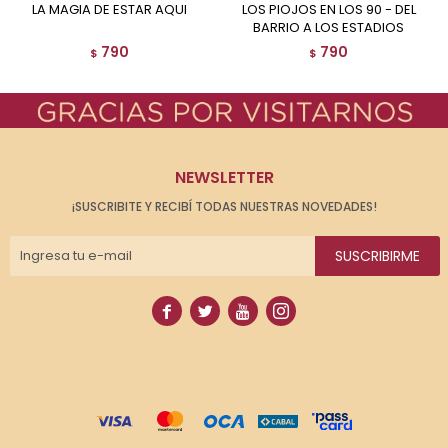
LA MAGIA DE ESTAR AQUI
LOS PIOJOS EN LOS 90 - DEL
BARRIO A LOS ESTADIOS
790
790
$
$
NEWSLETTER
¡SUSCRIBITE Y RECIBÍ TODAS NUESTRAS NOVEDADES!
SUSCRIBIRME



