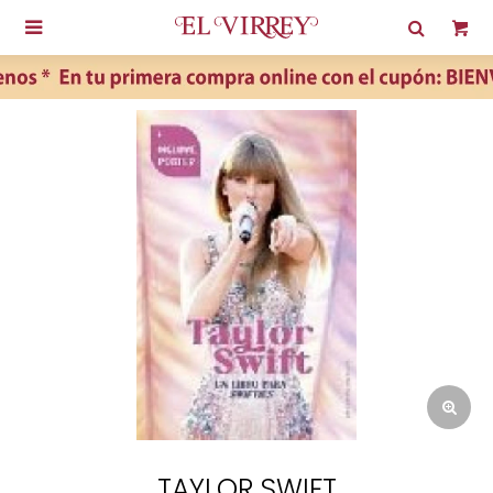

TAYLOR SWIFT