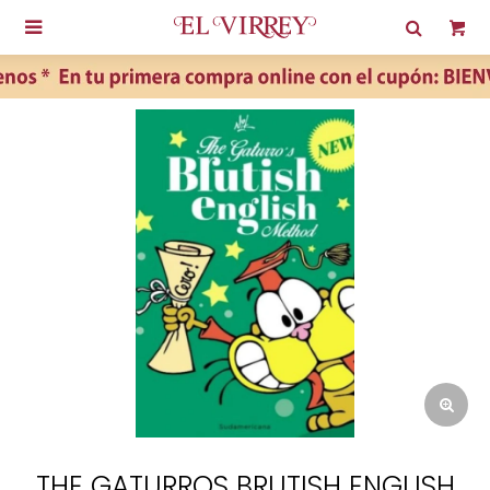

THE GATURROS BRUTISH ENGLISH