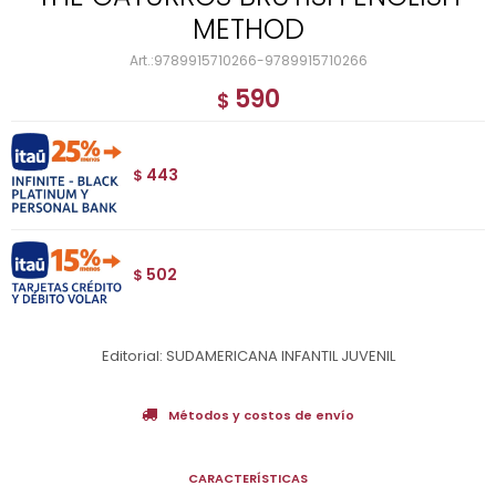
METHOD
9789915710266-9789915710266
590
$
443
$
502
$
Editorial: SUDAMERICANA INFANTIL JUVENIL
Métodos y costos de envío
CARACTERÍSTICAS