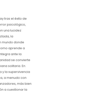
 tras el éxito de
rror psicológico,
on una lucidez
ctada, la
n un mundo donde
ónomo aprende a
ntegra ante la
anidad se convierte
ana solitaria. En
 y la supervivencia
na, a menudo con
eranzadores, más bien
ón a cuestionar la