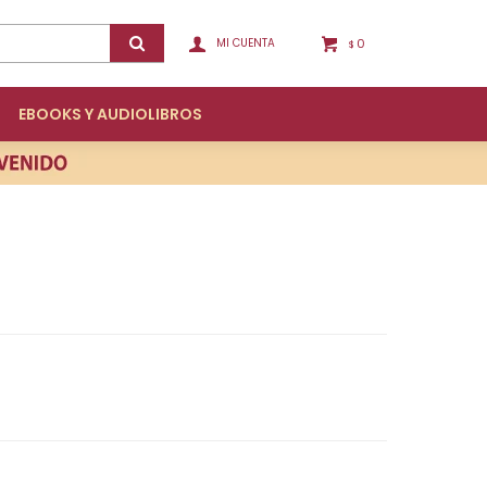
0
$
EBOOKS Y AUDIOLIBROS