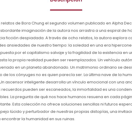
 relatos de Bora Chung el segundo volumen publicado en Alpha Decay
esbordante imaginación de la autora nos arrastra a una espiral de ho
cia ficción despiadada. A través de ocho relatos, la autora explora c
des ansiedades de nuestro tiempo: la soledad en una era hipercone
esta por el capitalismo salvaje y la fragilidad de la existencia e
asta la propia realidad pueden ser reemplazados. Un vehículo aut
averiado en un planeta abandonado. Un matrimonio ordinario se desi
 de los cónyuges no es quien parecía ser. La última nave de la hum
 Un ascensor inteligente desarrolla un vínculo emocional con una anci
os recuerdos pueden ser escaneados, la inmortalidad es una condena
ables. La pregunta de qué nos hace humanos resuena en cada pági
tante. Esta colección no ofrece soluciones sencillas ni futuros esp
ejo lúcido y perturbador de nuestras propias distopías, una invitaci
 encontrar la humanidad en sus ruinas.