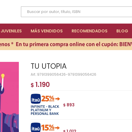
JUVENILES
MÁS VENDIDOS
RECOMENDADOS
BLOG
TU UTOPIA
9791399056426-9791399056426
1.190
$
893
$
1.012
$