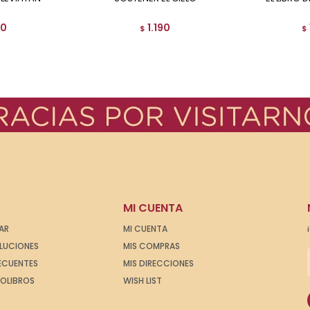
90
1.190
$
$
MI CUENTA
AR
MI CUENTA
OLUCIONES
MIS COMPRAS
ECUENTES
MIS DIRECCIONES
IOLIBROS
WISH LIST