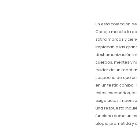
En esta colección de
Conejo maldito la d
sátira mordaz y cien
implacable las gran
deshumanización impu
cuerpos, mentes y h
cuidar de un robot 
sospecha de que uno
en un festín caníbal.
estos escenarios, l
exige actos impens
una respuesta inquie
funciona como un esp
utopía prometida y a