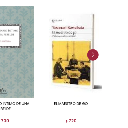
EL MAESTRO DE GO
EBELDE
700
720
$