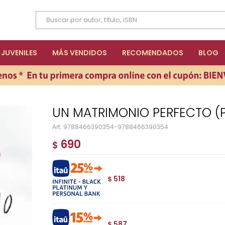
JUVENILES
MÁS VENDIDOS
RECOMENDADOS
BLOG
UN MATRIMONIO PERFECTO 
9788466390354-9788466390354
690
$
518
$
587
$