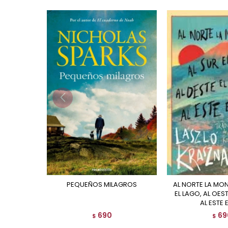
PEQUEÑOS MILAGROS
AL NORTE LA MONTAÑA, AL SUR
EL LAGO, AL OES
AL ESTE 
690
69
$
$