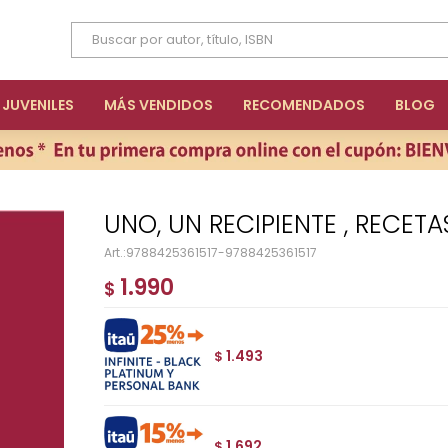
JUVENILES
MÁS VENDIDOS
RECOMENDADOS
BLOG
UNO, UN RECIPIENTE , RECETA
9788425361517-9788425361517
1.990
$
1.493
$
1.692
$