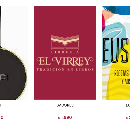
I
SABORES
E
90
1.990
$
$