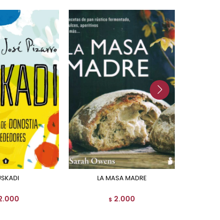
USKADI
LA MASA MADRE
COC
2.000
2.000
$