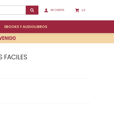
0
$
EBOOKS Y AUDIOLIBROS
S FACILES