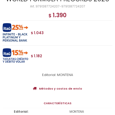
9791387724207-9791387724207
1.390
$
1.043
$
1.182
$
Editorial: MONTENA
Métodos y costos de envío
CARACTERÍSTICAS
Editorial
MONTENA