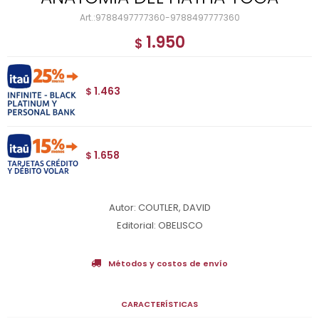
9788497777360-9788497777360
1.950
$
1.463
$
1.658
$
Autor: COUTLER, DAVID
Editorial: OBELISCO
Métodos y costos de envío
CARACTERÍSTICAS