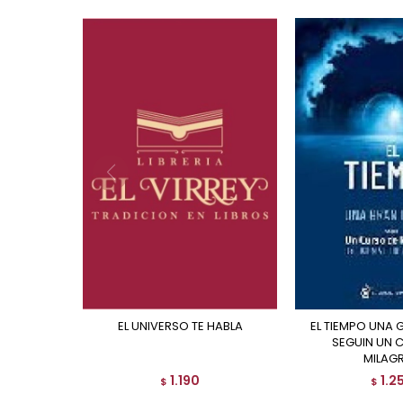
EL UNIVERSO TE HABLA
EL TIEMPO UNA GRAN ILUSION
SEGUIN UN 
MILAG
1.190
1.2
$
$