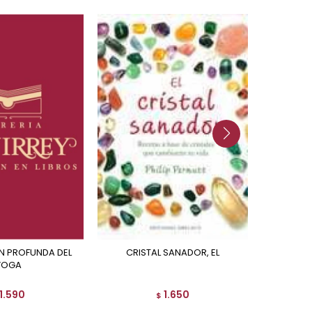
CRISTAL SANADOR, EL
ANATO
YOGA
1.590
1.650
$