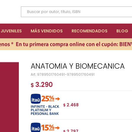
JUVENILES
MÁS VENDIDOS
RECOMENDADOS
BLOG
ANATOMIA Y BIOMECANICA
9789501760491-9789501760491
3.290
$
2.468
$
2.797
$