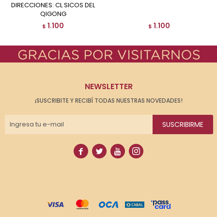
DIRECCIONES: CL SICOS DEL
QIGONG
1.100
1.100
$
$
NEWSLETTER
¡SUSCRIBITE Y RECIBÍ TODAS NUESTRAS NOVEDADES!
SUSCRIBIRME



