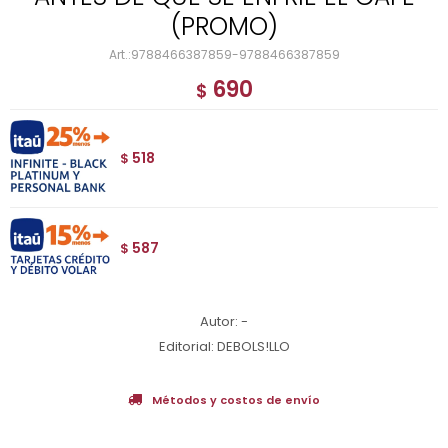
(PROMO)
9788466387859-9788466387859
690
$
518
$
587
$
Autor: -
Editorial: DEBOLS!LLO
Métodos y costos de envío