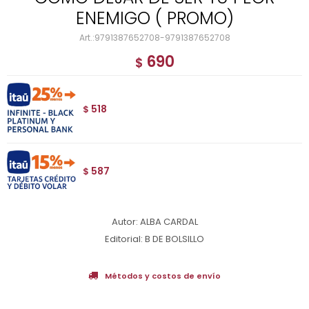
ENEMIGO ( PROMO)
9791387652708-9791387652708
690
$
518
$
587
$
Autor: ALBA CARDAL
Editorial: B DE BOLSILLO
Métodos y costos de envío