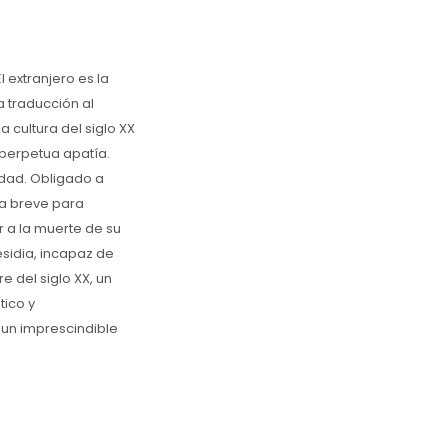
 extranjero es la
 traducción al
 cultura del siglo XX
n perpetua apatía.
idad. Obligado a
ea breve para
r a la muerte de su
sidia, incapaz de
 del siglo XX, un
tico y
un imprescindible