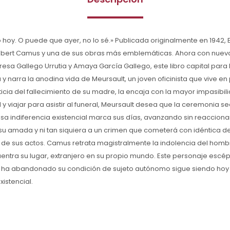
oy. O puede que ayer, no lo sé.» Publicada originalmente en 1942, El
lbert Camus y una de sus obras más emblemáticas. Ahora con nueva
esa Gallego Urrutia y Amaya García Gallego, este libro capital para la
 y narra la anodina vida de Meursault, un joven oficinista que vive e
icia del fallecimiento de su madre, la encaja con la mayor impasibil
 y viajar para asistir al funeral, Meursault desea que la ceremonia s
Esa indiferencia existencial marca sus días, avanzando sin reacciona
su amada y ni tan siquiera a un crimen que cometerá con idéntica de
 de sus actos. Camus retrata magistralmente la indolencia del hombre
ntra su lugar, extranjero en su propio mundo. Este personaje escép
ha abandonado su condición de sujeto autónomo sigue siendo hoy 
xistencial.