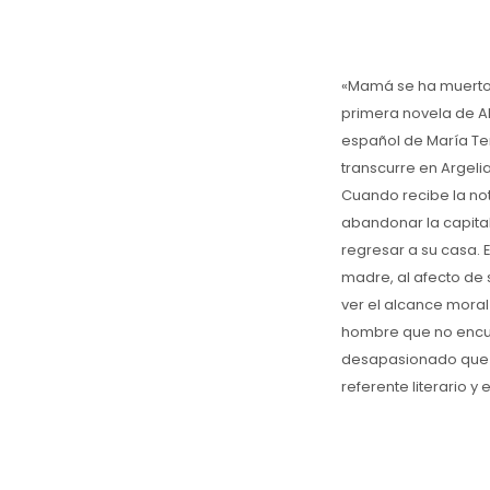
«Mamá se ha muerto h
primera novela de A
español de María Ter
transcurre en Argelia
Cuando recibe la not
abandonar la capital
regresar a su casa. 
madre, al afecto de 
ver el alcance moral
hombre que no encue
desapasionado que 
referente literario y e