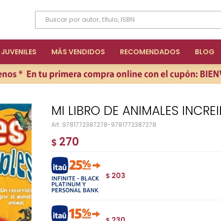
JUVENILES
MÁS VENDIDOS
RECOMENDADOS
BLOG
MI LIBRO DE ANIMALES INCRE
9781772387278-9781772387278
270
$
203
$
230
$