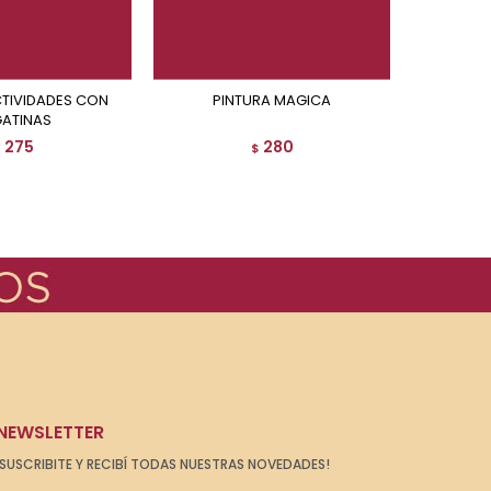
PINTURA MAGICA
EN L
GATINAS
275
280
$
$
NEWSLETTER
¡SUSCRIBITE Y RECIBÍ TODAS NUESTRAS NOVEDADES!