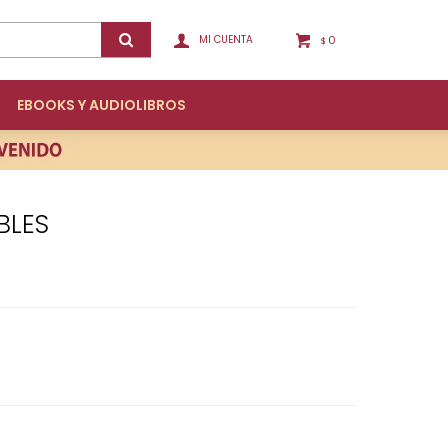
0
$
EBOOKS Y AUDIOLIBROS
IBLES