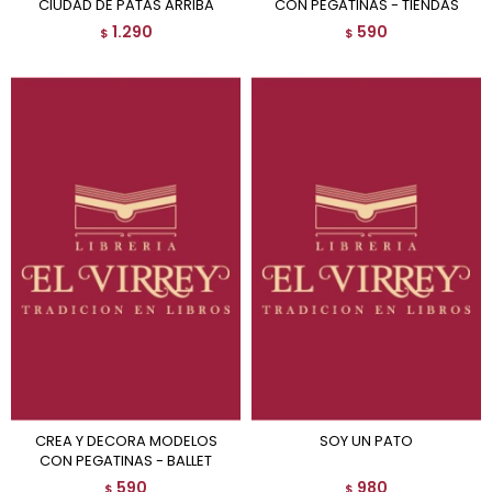
CIUDAD DE PATAS ARRIBA
CON PEGATINAS - TIENDAS
1.290
590
$
$
CREA Y DECORA MODELOS
SOY UN PATO
CON PEGATINAS - BALLET
590
980
$
$