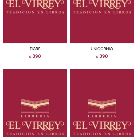
TIGRE
UNICORNIO
390
390
$
$