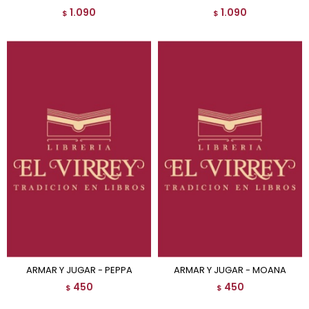
1.090
1.090
$
$
ARMAR Y JUGAR - PEPPA
ARMAR Y JUGAR - MOANA
450
450
$
$