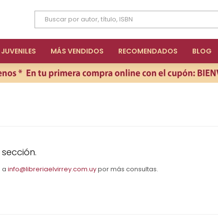
JUVENILES
MÁS VENDIDOS
RECOMENDADOS
BLOG
 sección.
s a
info@libreriaelvirrey.com.uy
por más consultas.