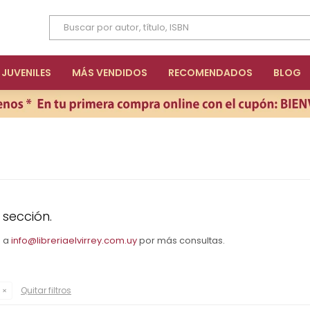
JUVENILES
MÁS VENDIDOS
RECOMENDADOS
BLOG
 sección.
s a
info@libreriaelvirrey.com.uy
por más consultas.
Quitar filtros