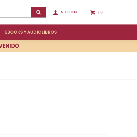
0
$
EBOOKS Y AUDIOLIBROS