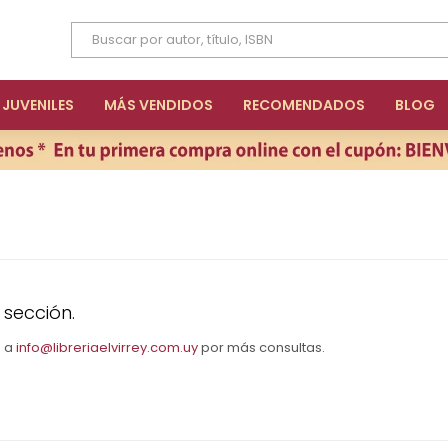
JUVENILES
MÁS VENDIDOS
RECOMENDADOS
BLOG
 sección.
s a
info@libreriaelvirrey.com.uy
por más consultas.