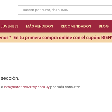
JUVENILES
MÁS VENDIDOS
RECOMENDADOS
BLOG
 sección.
s a
info@libreriaelvirrey.com.uy
por más consultas.