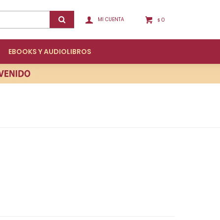
0
$
EBOOKS Y AUDIOLIBROS