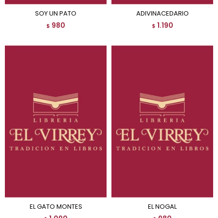
SOY UN PATO
ADIVINACEDARIO
980
1.190
$
$
EL GATO MONTES
EL NOGAL