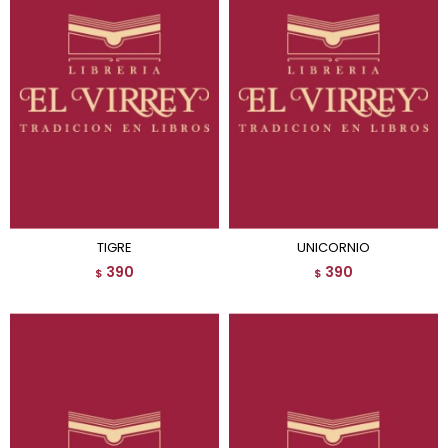
TIGRE
UNICORNIO
390
390
$
$