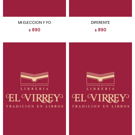
MI ELECCION Y YO
DIFERENTE
890
890
$
$