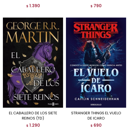
1.390
790
$
$
EL CABALLERO DE LOS SIETE
STRANGER THINGS EL VUELO
REINOS (TD)
DE ICARO
1.290
690
$
$