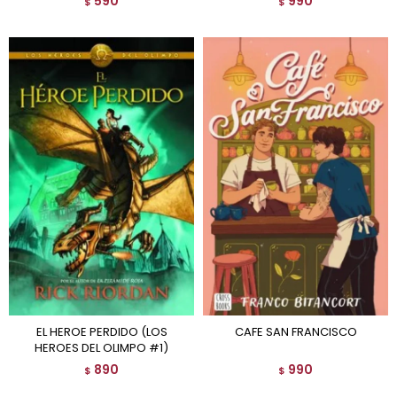
590
990
$
$
EL HEROE PERDIDO (LOS
CAFE SAN FRANCISCO
HEROES DEL OLIMPO #1)
890
990
$
$