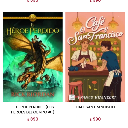
590
990
$
$
EL HEROE PERDIDO (LOS
CAFE SAN FRANCISCO
HEROES DEL OLIMPO #1)
890
990
$
$