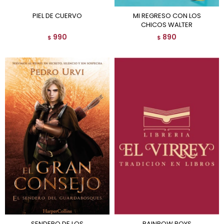
PIEL DE CUERVO
MI REGRESO CON LOS
CHICOS WALTER
990
890
$
$
SENDERO DE LOS
RAINBOW BOYS