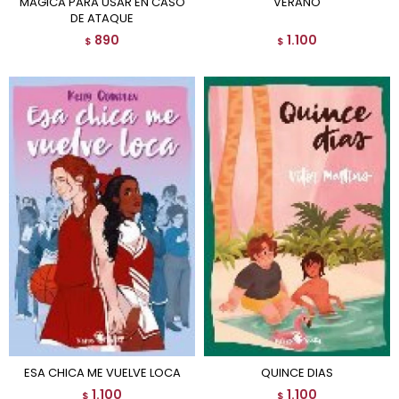
MAGICA PARA USAR EN CASO
VERANO
DE ATAQUE
890
1.100
$
$
ESA CHICA ME VUELVE LOCA
QUINCE DIAS
1.100
1.100
$
$