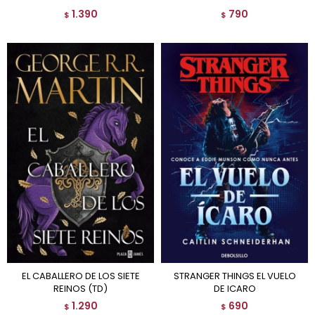
1.390
790
$
$
EL CABALLERO DE LOS SIETE
STRANGER THINGS EL VUELO
REINOS (TD)
DE ICARO
1.290
690
$
$