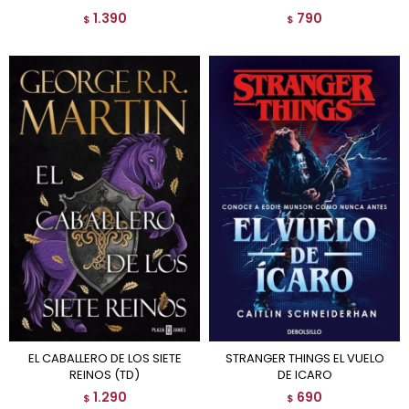
1.390
790
$
$
EL CABALLERO DE LOS SIETE
STRANGER THINGS EL VUELO
REINOS (TD)
DE ICARO
1.290
690
$
$