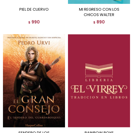
PIEL DE CUERVO
MI REGRESO CON LOS
CHICOS WALTER
990
890
$
$
SENDERO DE LOS
RAINBOW BOYS