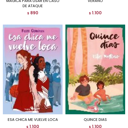
MAGICA PARA USAR EN CASO
VERANO
DE ATAQUE
890
1.100
$
$
ESA CHICA ME VUELVE LOCA
QUINCE DIAS
1.100
1.100
$
$