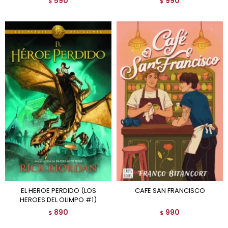
590
990
$
$
EL HEROE PERDIDO (LOS
CAFE SAN FRANCISCO
HEROES DEL OLIMPO #1)
890
990
$
$