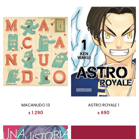
MACANUDO 13
ASTRO ROYALE 1
1.290
690
$
$