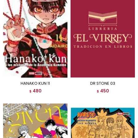
HANAKO KUN 11
DR STONE 03
480
450
$
$