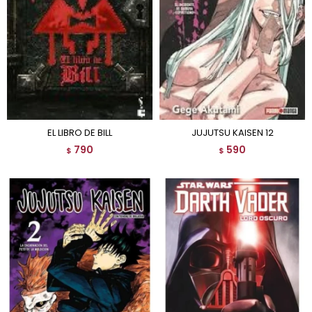
EL LIBRO DE BILL
JUJUTSU KAISEN 12
790
590
$
$