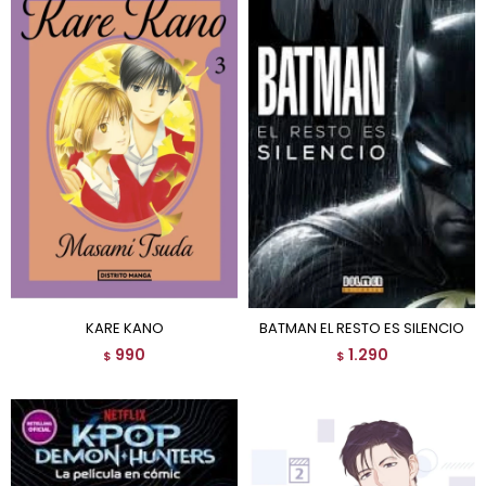
KARE KANO
BATMAN EL RESTO ES SILENCIO
990
1.290
$
$