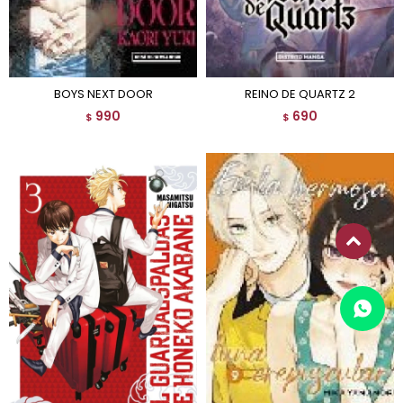
BOYS NEXT DOOR
REINO DE QUARTZ 2
990
690
$
$