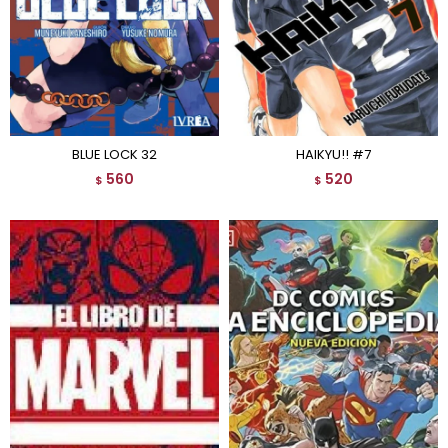
BLUE LOCK 32
HAIKYU!! #7
560
520
$
$