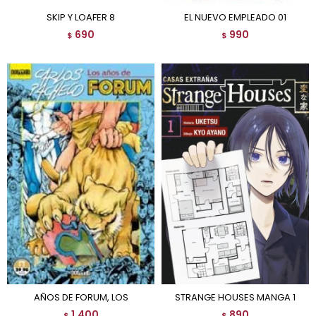
SKIP Y LOAFER 8
EL NUEVO EMPLEADO 01
690
990
$
$
AÑOS DE FORUM, LOS
STRANGE HOUSES MANGA 1
1.400
890
$
$