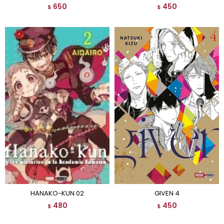
650
450
$
$
HANAKO-KUN 02
GIVEN 4
480
450
$
$