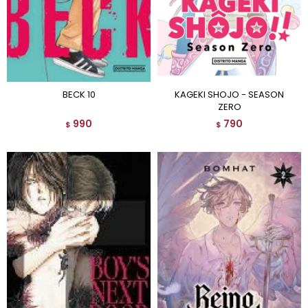
BECK 10
KAGEKI SHOJO - SEASON
ZERO
990
790
$
$