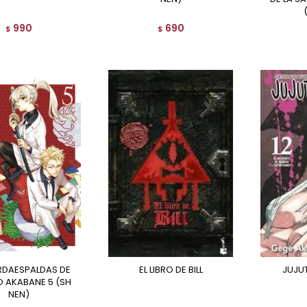
990
690
$
$
EL LIBRO DE BILL
JUJU
 AKABANE 5 (SH
NEN)