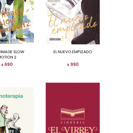
EL NUEVO EMPLEADO
OTION 2
690
990
$
$