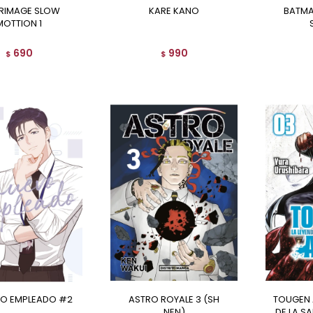
KARE KANO
BATMAN EL RESTO ES
MOTTION 1
690
990
$
$
EVO EMPLEADO #2
ASTRO ROYALE 3 (SH
TOUGEN ANKI: LA LEYENDA
NEN)
DE LA S