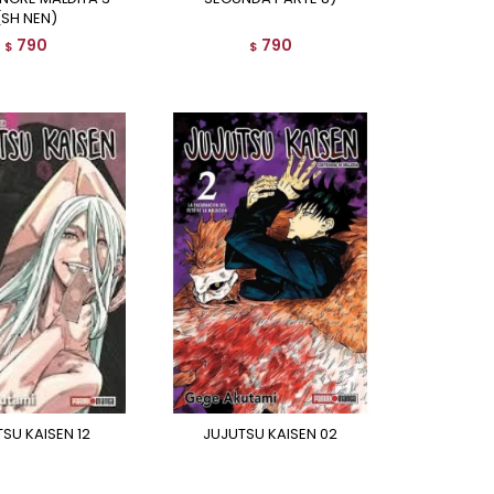
(SH NEN)
790
790
$
$
TSU KAISEN 12
JUJUTSU KAISEN 02