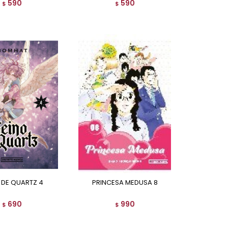
590
590
$
$
O DE QUARTZ 4
PRINCESA MEDUSA 8
690
990
$
$