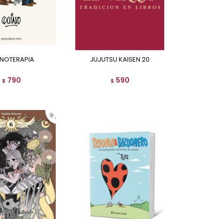
UINOTERAPIA
JUJUTSU KAISEN 20
790
590
$
$