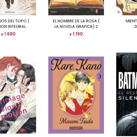
EL NOMBRE DE LA ROSA (
MIENTRAS YUBOOH
ION INTEGRAL
LA NOVELA GRAFICA) 2
D
1.690
1.190
$
$