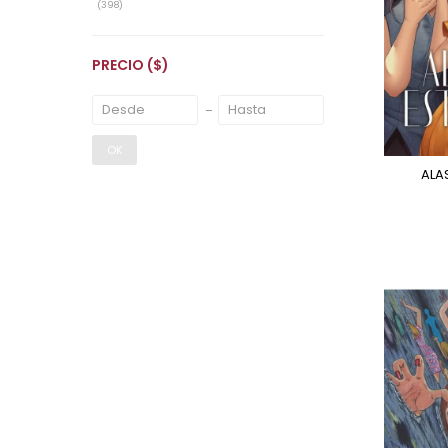
(398)
PRECIO
($)
OK
AL