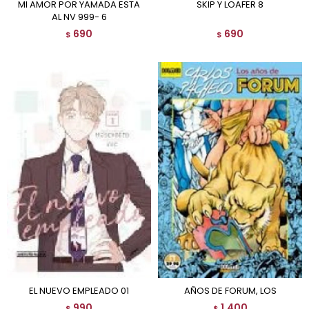
MI AMOR POR YAMADA ESTA
SKIP Y LOAFER 8
AL NV 999- 6
690
690
$
$
EL NUEVO EMPLEADO 01
AÑOS DE FORUM, LOS
990
1.400
$
$