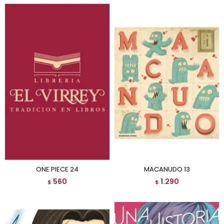
ONE PIECE 24
MACANUDO 13
560
1.290
$
$