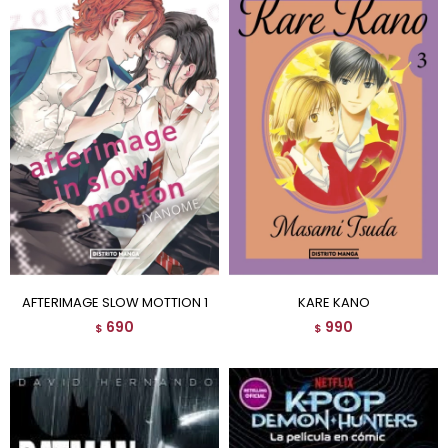
AFTERIMAGE SLOW MOTTION 1
KARE KANO
690
990
$
$