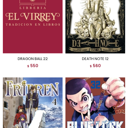
DRAGON BALL 22
DEATH NOTE 12
550
560
$
$