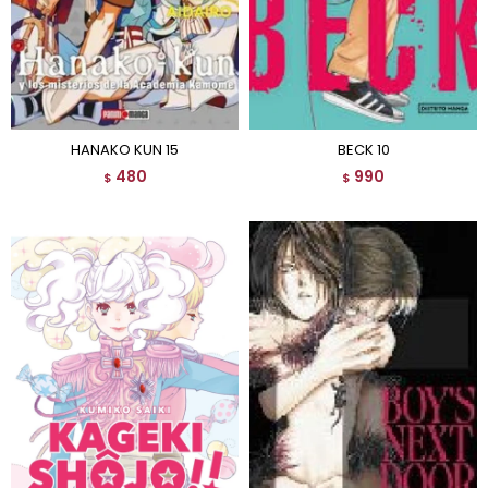
HANAKO KUN 15
BECK 10
480
990
$
$