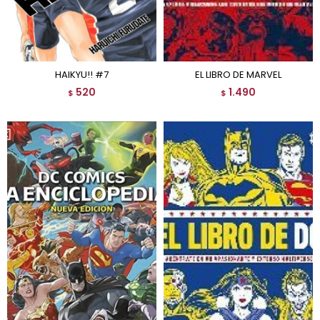
HAIKYU!! #7
EL LIBRO DE MARVEL
520
1.490
$
$