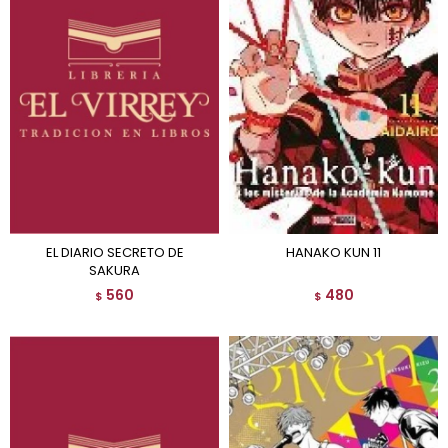
EL DIARIO SECRETO DE
HANAKO KUN 11
SAKURA
560
480
$
$