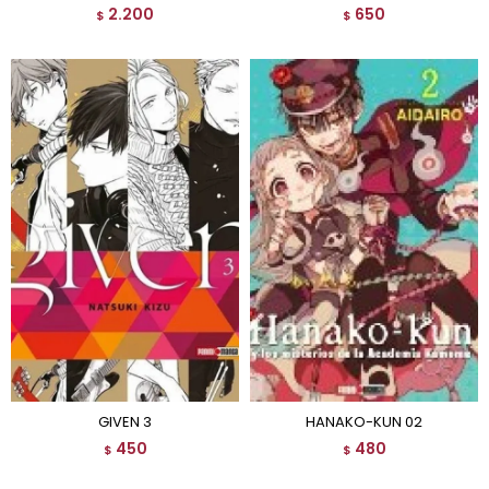
2.200
650
$
$
GIVEN 3
HANAKO-KUN 02
450
480
$
$