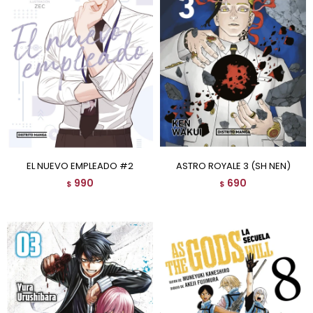
EL NUEVO EMPLEADO #2
ASTRO ROYALE 3 (SH NEN)
990
690
$
$